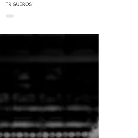
NACE LA PEÑA TAURINA "JOSÉ MARÍA
TRIGUEROS"